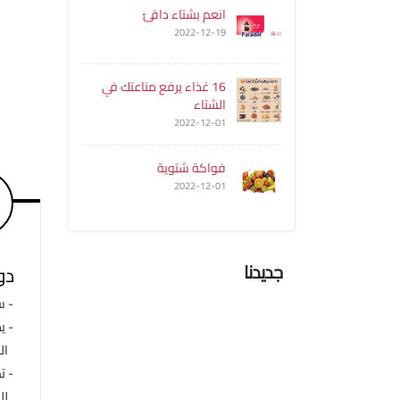
انعم بشتاء دافئ
2022-12-19
16 غذاء يرفع مناعتك في
الشتاء
2022-12-01
فواكة شتوية
2022-12-01
جديدنا
دو
- س
- ي
الس
- ت
للم