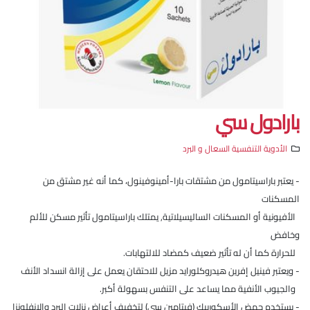
بارادول سي
الأدوية التنفسية السعال و البرد
- يعتبر باراسيتامول من مشتقات بارا-أمينوفينول، كما أنه غير مشتق من
المسكنات
الأفيونية أو المسكنات الساليسيلاتية, يمتلك باراسيتامول تأثير مسكن للألم
وخافض
للحرارة كما أن له تأثير ضعيف كمضاد للالتهابات.
- ويعتبر فينيل إفرين هيدروكلورايد مزيل للاحتقان يعمل على إزالة انسداد الأنف
والجيوب الأنفية مما يساعد على التنفس بسهولة أكبر.
- يستخدم حمض الأسكوربيك (فيتامين سي) لتخفيف أعراض نزلات البرد والإنفلونزا