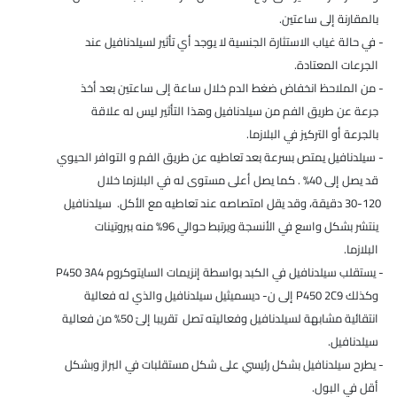
بالمقارنة إلى ساعتين.
- في حالة غياب الاستثارة الجنسية لا يوجد أي تأثير لسيلدنافيل عند
الجرعات المعتادة.
- من الملاحظ انخفاض ضغط الدم خلال ساعة إلى ساعتين بعد أخذ
جرعة عن طريق الفم من سيلدنافيل وهذا التأثير ليس له علاقة
بالجرعة أو التركيز في البلازما.
- سيلدنافيل يمتص بسرعة بعد تعاطيه عن طريق الفم و التوافر الحيوي
قد يصل إلى 40% . كما يصل أعلى مستوى له في البلازما خلال
30-120 دقيقة، وقد يقل امتصاصه عند تعاطيه مع الأكل. سيلدنافيل
ينتشر بشكل واسع في الأنسجة ويرتبط حوالي 96% منه ببروتينات
البلازما.
- يستقلب سيلدنافيل في الكبد بواسطة إنزيمات السايتوكروم P450 3A4
وكذلك P450 2C9 إلى ن- ديسميثيل سيلدنافيل والذي له فعالية
انتقائية مشابهة لسيلدنافيل وفعاليته تصل تقريبا إلىً 50% من فعالية
سيلدنافيل.
- يطرح سيلدنافيل بشكل رئيسي على شكل مستقلبات في البراز وبشكل
أقل في البول.