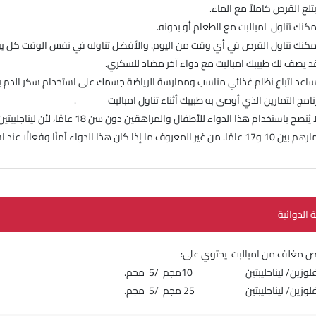
بتلع القرص كاملاً مع الماء.
مكنك تناول امبالبت مع الطعام أو بدونه.
مكنك تناول القرص في أي وقت من اليوم. والأفضل تناوله في نفس الوقت كل يوم.
د يصف لك طبيبك امبالبت مع دواء آخر مضاد للسكري.
ساعد اتباع نظام غذائي مناسب وممارسة الرياضة جسمك على استخدام سكر الدم بش
نامج التمارين الذي أوصى به طبيبك أثناء تناول امبالبت .
• لا يُنصح باستخدام هذا الدواء للأطف
. من غير المعروف ما إذا كان هذا الدواء آمنًا وفعالًا عند استخدامه للأطفال دون سن 10 سنوات.
ة الدوائية
ص مغلف من امبالبت يحتوي على:
وزين/ ليناجليبتين 10مجم /5 مجم.
وزين/ ليناجليبتين 25 مجم /5 مجم.