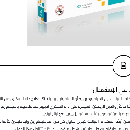
اعي الإستعمال
ًا فأكثر والذين لا يمكن السيطرة على داء السكري لديهم عند علاجهم بالميتفورمين 
جهم بالميتفورمين و/أو السلفونيل يوريا مع ليناجليبتين.
كن أيضًا استخدام امبالبت كبديل لتناول كل من امباجليفلوزين وليناجليبتين كأقراص 
اص امباجليفلوزين وليناجليبتين بشكل منفصل إذا كنت تتناول هذا الدواء.