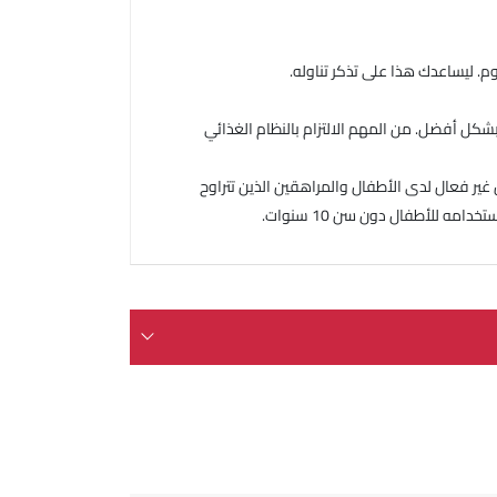
 ليساعدك هذا على تذكر تناوله.
كل أفضل. من المهم الالتزام بالنظام الغذائي
ال والمراهقين دون سن 18 عامًا، لأن ليناجليبتين غير فعال لدى الأطفال والمراهقين الذين تتراوح