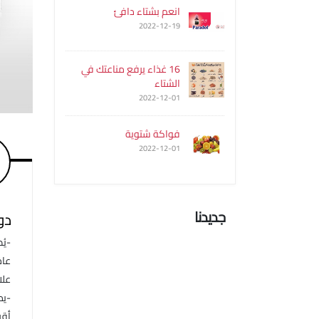
انعم بشتاء دافئ
2022-12-19
16 غذاء يرفع مناعتك في
الشتاء
2022-12-01
فواكة شتوية
2022-12-01
جديدنا
دو
عام
علا
-يم
أقر