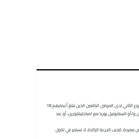
-يُضاف امبالبت إلى الميتفورمين و/أو السلفونيل يوريا (SU) لعلاج داء السكري من النوع الثاني لدى المرضى البالغين الذين تبلغ أعمارهم 18
و/أو السلفونيل يوريا مع امباجليفلوزين، أو عند
مفردة. لتجنب الجرعة الزائدة، لا تستمر في تناول