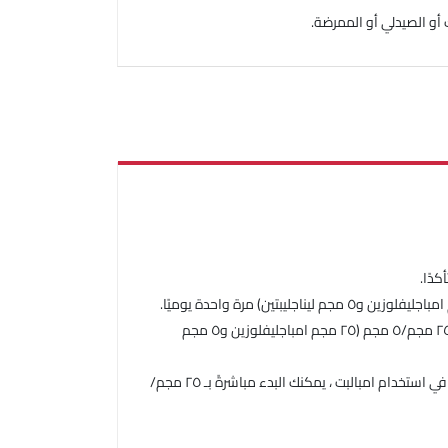
 أو الصيدلي أو الممرضة.
دًا.
-سيقرر طبيبك ما إذا كنت بحاجة إلى زيادة جرعتك إلى قرص مغلف واحد من امبالبت ٢٥ مجم/٥ مجم (٢٥ مجم امباجليفلوزين و٥ مجم
-إذا كنت تتناول ٢٥ مجم امباجليفلوزين و٥ مجم ليناجليبتين كأقراص منفصلة، وترغب في استخدام امبالبت ، يمكنك البدء مباشرةً بـ ٢٥ مجم/