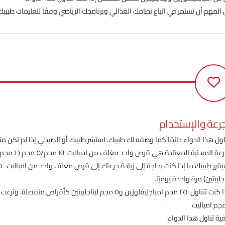
المهم أن تستمر في اتباع نظامك الغذائي وبرنامجك الرياضي وفقًا لتعليمات طبيبك
جرعة والإستخدام
اول هذا الدواء دائمًا كما وصفه لك طبيبك. استشر طبيبك أو الصيدلي إذا لم تكن متأك
 المبدئية المعتادة هي قرص واحد مغلف من امبالبت ١0 مجم/٥ مجم (١٠ مجم امباجليفلوزين و٥ مجم ليناجليبتين) مرة واحدة يوميًا.
اجليبتين) مرة واحدة يوميًا.
ية تناول هذا الدواء: