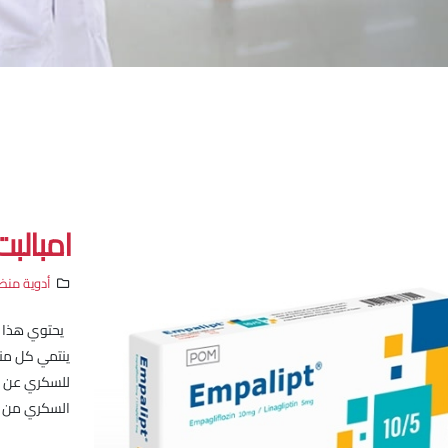
امبالبت /10
أدوية منظ
يحتوي هذا ال
ينتمي كل منه
للسكري عن ط
السكري من ال