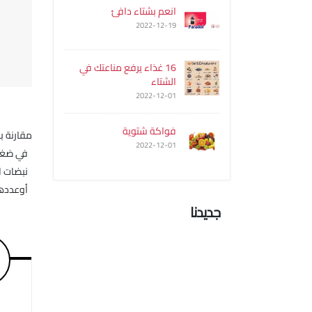
انعم بشتاء دافئ
2022-12-19
16 غذاء يرفع مناعتك في
الشتاء
2022-12-01
فواكة شتوية
مقارنة 
2022-12-01
في ضغط ا
نبضات الق
أوعددها أو حر
جديدنا