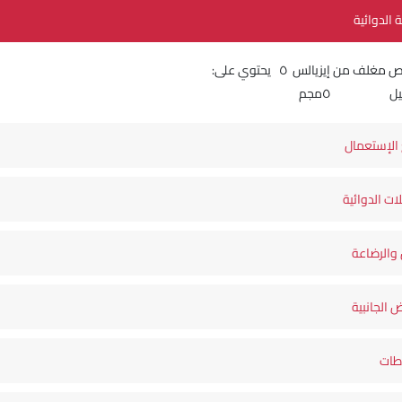
ة الدوائية
غلف من إيزيالس ٥ يحتوي على:
لافيل ٥مجم
الإستعمال
لات الدوائية
والرضاعة
ض الجانبية
اطات