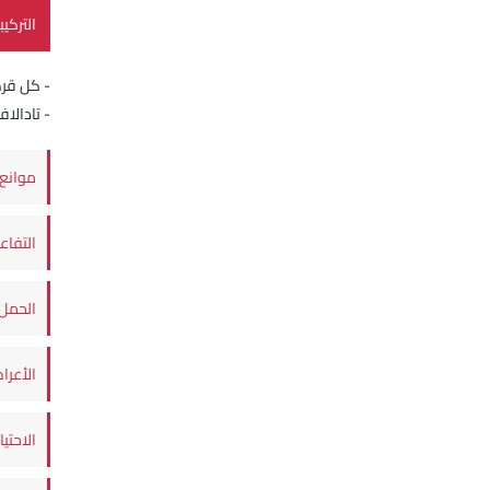
التركيب
- كل قرص م
- تادا
موانع 
التفاع
الحمل 
الأعرا
الاحتي