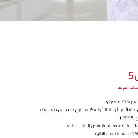
5
الك البولية
ئي/طريقة المفعول:
مثبطاً قوياً وانتقائياً وانعكاسيا لنوع محدد من داي إستريز
P )
ى زيادة عنصر الجوانوسين الحلقي أحادي