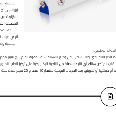
إيزيالس ينتج
العضلات المل
أنسجة القضيب
أثر في غياب ال
الجنسية ولم 
بالدواء الوهمي
لدم الانقباضي والانبساطي في وضع الاستلقاء أو الوقوف ولم ينتج تغيير مهم
لب. لم تكن هناك أي آثار ذات صلة من الناحية الإكلينيكية على تركيز الخلايا المنوي
كتها أو تكوينها بعد الجرعات اليومية بمقدار 10 مجم و 20 مجم لمدة ستة أشهر.