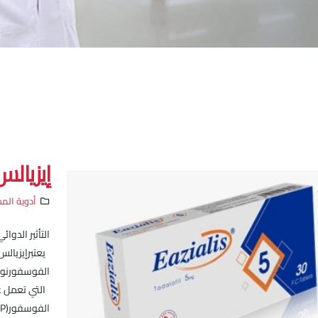
إيزيالس 
أدوية المس
التأثير الدوا
يعتبرإيزيالس 
الفوسفورنوع (5 DE
التي تعمل عل
الفوسفور(cGMP). عندما تسبب الإثارة