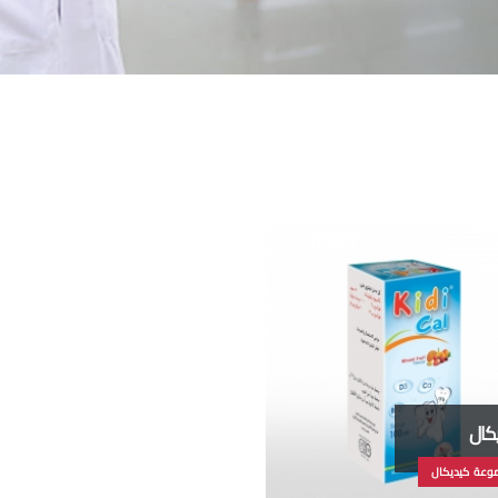
كال
وعة كيديكال