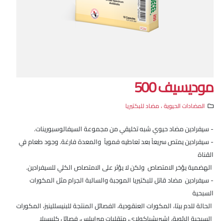
موديسيف 500
المضادات الحيوية ، مضاد للبكتيريا
- سيفرادين مضاد حيوي شبه تخليقي من مجموعة السيفالوسبورينات.
- سيفرادين يمتص سريعاً بعد تعاطيه فموياً والمعدة فارغة. وجود طعام في
القناة
الهضمية يؤخر الامتصاص ولكن لا يؤثر على الامتصاص الكلي للسيفرادين.
- سيفرادين مضاد قاتل للبكتيريا الموجبة والسالبة الجرام مثل المكورات
السبحية
الحالة للدم بيتا، المكورات العنقودية، الفصائل المنتجة للبنيسللينيز، المكورات
السبحية الرئوية، اشيريشياكولاي، متقلبات ميرابيلس، فصائل كلبسيلا