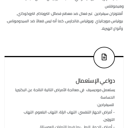
وهيموفلس
أنفلونزان سيفرادين غير فعال ضد معظم فصائل: انتروباكتر، انتروكوكاي,
بروتياس مورجانياي وبروتياس فالجارس، كما أنه ليس فعالاً ضد السيدوموناس،
وأنواع الهيريلا.
دواعي الإستعمال
يستعمل موديسيف في معالجة الأمراض التالية الناتجة عن البكتيريا
الحساسة
للسيفرادين:
- أمراض الجهاز التنفسي: التهاب الرئة، التهاب البلعوم، التهاب
اللوزتين.
- أمراض الجهاز البولي بما فيها التهابات البروستاتا.