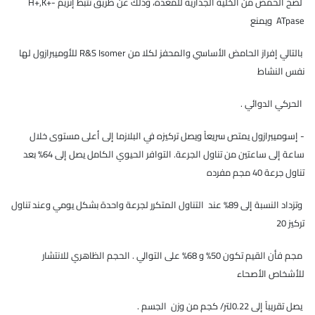
لضخ الحمض من الخلية الجداريه للمعدة، وذلك عن طريق تثبط إنزيم H+,K+-
ATpase ويمنع
بالتالي إفراز الحامض الأساسي والمحفز لكلا من R&S Isomer للأوميبرازول لها
نفس النشاط
الحركي الدوائي .
- إسوميبرازول يمتص سريعاً ويصل تركيزه في البلازما إلى أعلى مستوى خلال
ساعة إلى ساعتين من تناول الجرعة. التوافر الحيوي الكامل يصل إلى 64% بعد
تناول جرعة 40 مجم مفرده
وتزداد النسبة إلى 89% عند التناول المتكرر لجرعة واحدة بشكل يومي وعند تناول
تركيز 20
مجم فأن القيم تكون 50% و 68% على التوالي . الحجم الظاهري للانتشار
للأشخاص الأصحاء
يصل تقريباً إلى 0.22لتر/ كجم من وزن الجسم .