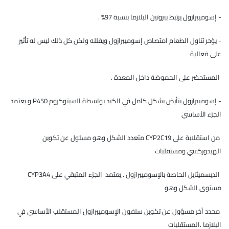
- إسوميبرازول يرتبط ببروتين البلازما بنسبة 97% .
- يؤخر تناول الطعام امتصاص إسوميبرازول ويقلله ولكن كل ذلك ليس له تأثير
على فعالية
المستحضر على الحموضة داخل المعدة .
- إسوميبرازول يتأيض بشكل كامل في الكبد بواسطة السيتوكروم P450 و يعتمد
الجزء الأساسي
من استقلابة على CYP2C19 متعدد الشكل وهو مسئول عن تكوين
الهيدوركسي ومستقلبات
الديسميثايل الخاصة بالإسوميبرازول . يعتمد الجزء المتبقي على CYP3A4
مستوى الشكل وهو
محدد آخر مسؤول عن تكوين سلفون الإسوميبرازول المستقلب الأساسي في
البلازما .المستقلبات