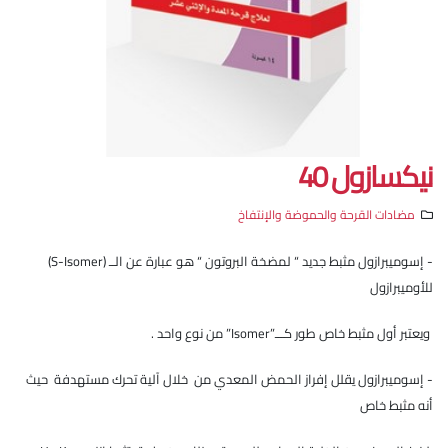
نيكسازول 40
مضادات القرحة والحموضة والإنتفاخ
- إسوميبرازول مثبط جديد “ لمضخة البروتون “ هو عبارة عن الــ (S-Isomer)
للأوميبرازول
ويعتبر أول مثبط خاص طور كـــ”Isomer” من نوع واحد .
- إسوميبرازول يقلل إفراز الحمض المعدي من خلال آلية تحرك مستهدفة حيث
أنه مثبط خاص