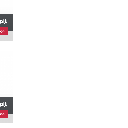
بارادول
مجم
بارا
مجم