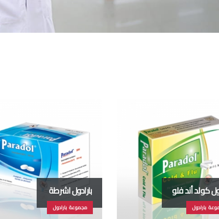
ول كولد أند فلو
بارادول اشرطة
وعة بارادول
مجموعة بارادول