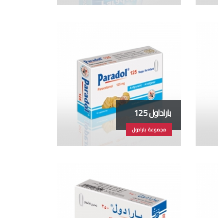
باراداول 125
مجموعة بارادول