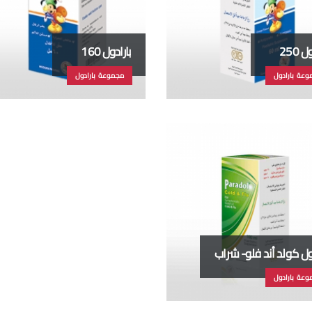
 250
بارادول 160
وعة بارادول
مجموعة بارادول
دول كولد أند فلو- شراب
وعة بارادول