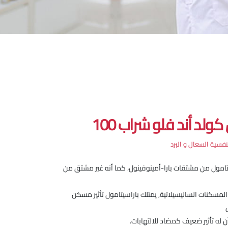
 كولد أند فلو شراب 100
تنفسية السعال و البرد
سيتامول من مشتقات بارا-أمينوفينول، كما أنه غير مشتق من
المسكنات الساليسيلاتية, يمتلك باراسيتامول تأثير مسكن
ض
ن له تأثير ضعيف كمضاد للالتهابات.