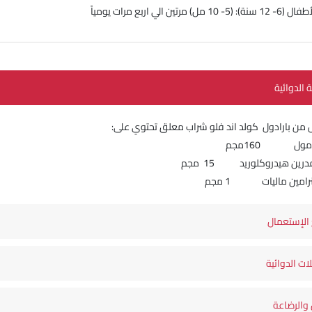
سنة): (5- 10 مل) مرتين الي اربع مرات يومياً
ة الدوائية
امول 160مجم
ين هيدروكلوريد 15 مجم
امين ماليات 1 مجم
الإستعمال
لات الدوائية
والرضاعة