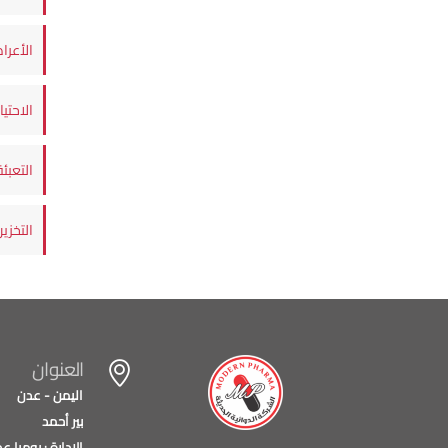
الأعرا
الاحتي
التعبئة
التخزي
العنوان
اليمن - عدن
بير أحمد
الادارة : يوميا عدا يومي 