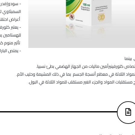
- سودوإفدري
السمبثاوي 
أعراض احتقان
- يعتبر كلور
للهستامين ي
تأثير منوم كم
- يمتص البار
بينما
تصاص كلورفينيرأمين ماليات من الجهاز الهضمي بطئ نسبيا.
المواد الثلاثة في معظم أنسجة الجسم بما في ذلك المشيمة وحليب الأم.
 مستقلبات المواد والجزء الغير مستقلب للمواد الثلاثة في البول.