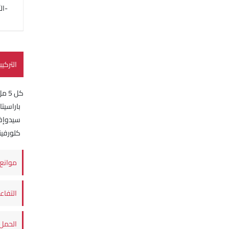
-الأطفال (6- 12 
التركيب
كل 5 مل من بارادول كولد اند فلو شراب معلق تحتوي على:
باراسيت
سيدوإفدر
كلورفينر
موانع 
التفاع
الحمل 