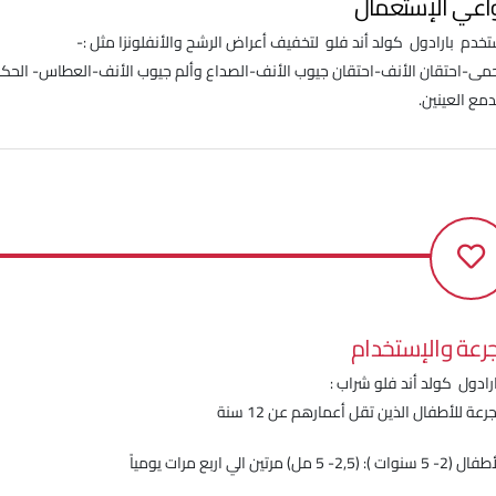
اعي الإستعمال
خدم بارادول كولد أند فلو لتخفيف أعراض الرشح والأنفلونزا مثل :-
مى-احتقان الأنف-احتقان جيوب الأنف-الصداع وألم جيوب الأنف-العطاس- الحك
مع العينين.
جرعة والإستخدام
ارادول كولد أند فلو شراب :
جرعة للأطفال الذين تقل أعمارهم عن 12 سنة
وات ): (2,5- 5 مل) مرتين الي اربع مرات يومياً