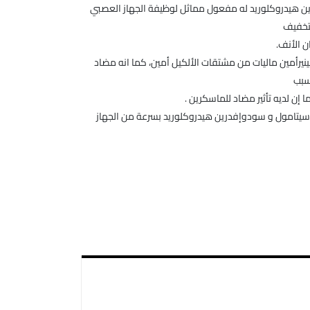
ن هيدروكلوريد له مفعول مماثل لوظيفة الجهاز العصبي
لتخفيف
 الأنف.
فينيرأمين ماليات من مشتقات الألكيل أمين، كما انه مضاد
سبب
ا إن لديه تأثير مضاد للماسكرين .
اسيتامول و سودوإفدرين هيدروكلوريد بسرعة من الجهاز