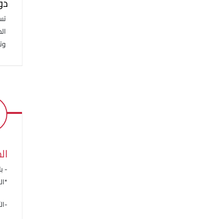
دو
تست
الح
وتد
ال
- ب
*ال
-الأطفال (2- 5 سن