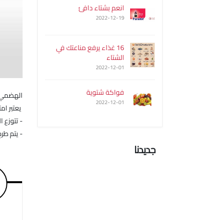
انعم بشتاء دافئ
2022-12-19
16 غذاء يرفع مناعتك في
الشتاء
2022-12-01
فواكة شتوية
الهضمي. 
2022-12-01
يعتبر ام
- تتوزع 
- يتم طرح
جديدنا