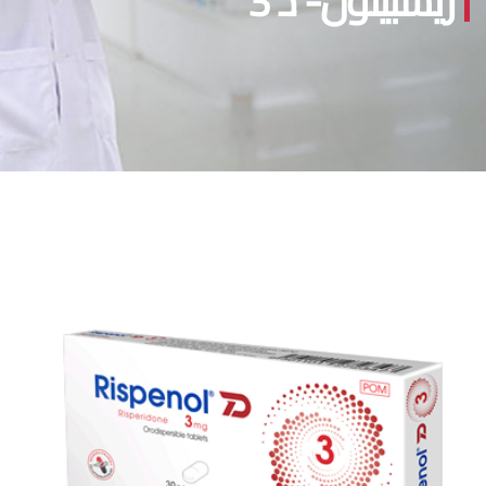
ريسبينول- د 3