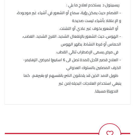
ريسبينول د يستخدم لعلاج ما يلي :
- الفصام :حيث يمكن رؤية، سماع أو الشعور في أشياء غير موجودة،
و الإعتقاد بأشياء ليست صحيحة
أو الشعور بخوف غير عادي أو التشتت.
- الهوس، حيث الشعور بالإنفعال الشديد، الفرح الشديد، الغضب،
الحماس أو فرط النشاط. يظهر الهوس
في مرض يسمى الإضطراب ثنائي القطب.
- العلاج قصير الأجل (لمدة تصل الى 6 اسابيع) لمرضى الزهايمر-
الخرف المصابين بالسلوك العدواني
طويل الامد الذين قد يلحقون الضرر بانفسهم او بغيرهم. كما
ينبغي استخدام العلاجات البديله (من غير
الادوية) مسبقا.