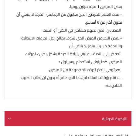
بعض المرضى 1 مجم مرتين يوميا.
- مدة العلاج للمرضى الذين يعانون من الزهايمر- الخرف لا ينبغي أن
تكون أكثر من 6 أسابيع.
المصابين الذين لديهم مشاكل في الكلى أو الكبد:
- بغض النظرعن المرض الذي سوف يعالج، كل الجرعات الابتدائية
واللاحقة من ريسبينول د ينبغي أن
تخفض إلى النصف. وينبغي زيادة الجرعة بشكل بطيء لهؤلاء
المرضى. كما ينبغي استخدام ريسبينول د
مع توخي الحذر لهذه المجموعة من المرضى.
- لا تقم بإيقاف استخدام هذا الدواء فجأه بدون ان يطلب الطبيب
الخاص بك.
التركيبة الدوائية
- كل قرص مغلف ريسبينول د يحتوي على :