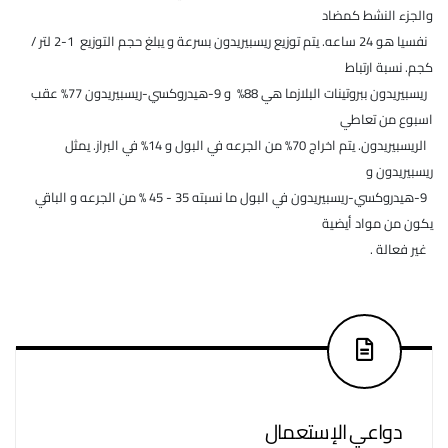
والجزء النشط كمضاد
نفسيا هو 24 ساعه. يتم توزيع ريسبيريدون بسرعة و يبلغ حجم التوزيع 1-2 لتر /
كجم. نسبة ارتباط
ريسبيريدون ببروتينات البلازما هي 88% و 9-هيدروكسي-ريسبيريدون 77% عقب
اسبوع من تعاطي
الريسبيريدون. يتم اخراج 70% من الجرعه في البول و 14% في البراز. يمثل
ريسبيريدون و
9-هيدروكسي-ريسبيريدون في البول ما نسبته 35 - 45 % من الجرعه و الباقي
يكون من مواد أيضية
غير فعالة .
دواعي الإستعمال