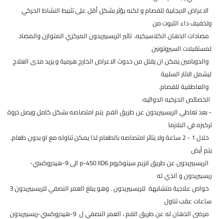
الاعراض الايجابية للفصام و لكنه يؤثر بشكل أقل على تثبيط النشاط الحركي
وتخفيف داء الثبوت من
مضادات الذهان الكلاسيكيه، تاثير الريسبيريدون المركزي المتوازن والمضاد
لمستقبلات السيروتونين
والدوبامين يمكن ان يقلل من حدوث الاعراض الخارج هرمية و يزيد مدى العلاج
ليشمل الاثار السلبية
والعاطفية للفصام.
الخصائص الحركيه الدوائيه:
- بعد تعاطي الريسبيريدون عن طريق الفم يتم امتصاصه بشكل كامل ويصل ذروة
تركيزه في البلازما
خلال 1 - 2 ساعة ولا يتاثر امتصاصه بالطعام لذا يمكن تناوله مع او بدون طعام.
يتم أيض
الريسبيريدون عن طريق انزيم سيتوكروم p-450 IID6 الى 9-هيدروكسي-
ريسبيريدون و الذي له
خواص علاجية متشابهة للريسبيريدون . وهو يبلغ العمر النصفي للريسبيريدون 3
ساعات عقب تناول
مرضى الذهان له عن طريق الفم ، العمر النصفي ل 9-هيدروكسي-ريسبيريدون