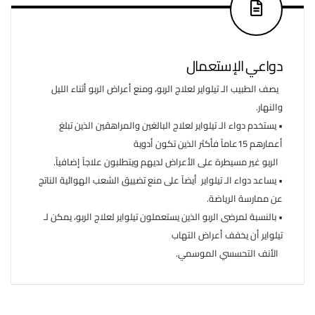
دواعي الإستعمال
يصف الطبيب الـ تيلواير لعلاج الربو، ومنع أعراض الربو أثناء الليل
والنهار.
• يستخدم دواء الـ تيلواير لعلاج البالغين والمراهقين الذين تبلغ
أعمارهم 15عاماً فأكثر الذين تكون أدوية
الربو غير مسيطرة على الأعراض لديهم ويتطلبون علاجاً إضافياً.
• يساعد دواء الـ تيلواير أيضاً على منع تضييق الشعب الهوائية الناتج
عن ممارسة الرياضة.
• بالنسبة لمرضى الربو الذين يستعملون تيلواير لعلاج الربو، يمكن لـ
تيلواير أن يخفف أعراض التهاب
الأنف التحسسي الموسمي.