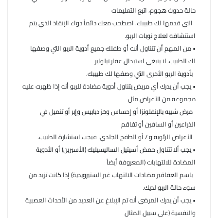
حالة حدوث هجوم، اتبع التعليمات
التي قدمها لك طبيبك. اصطحب معك دائماً دواء الإنقاذ الذي يتم
استنشاقه لعلاج نوبات الربو.
• من المهم أن تتناول أنت أو طفلك جميع أدوية الربو التي وصفها
لك الطبيب. لا ينبغي استبدال عقار تيلواير
بأدوية الربو الأخرى التي وصفها لك طبيبك.
• يجب أن يدرك أي مريض يتناول أدوية مضادة للربو أنه إذا ظهرت عليه
مجموعة من الأعراض مثل
مرض شبيه بالإنفلونزا أو إحساس وخز دبابيس وإبر أو تنميل في
الذراعين أو الساقين أو تفاقم
الأعراض الرئوية و / أو الطفح الجلدي، فيجب استشارة الطبيب.
• يجب ألا تتناول حمض أسيتيل الساليسيليك (الأسبرين) أو الأدوية
المضادة للالتهابات (المعروفة أيضاً
باسم العقاقير مضادات الالتهاب غير الستيرويدية) إذا كانت تزيد من
سوء حالة الربو لديك.
• يجب أن يدرك المرضى أنه تم الإبلاغ عن العديد من الأحداث العصبية
والنفسية (على سبيل المثال