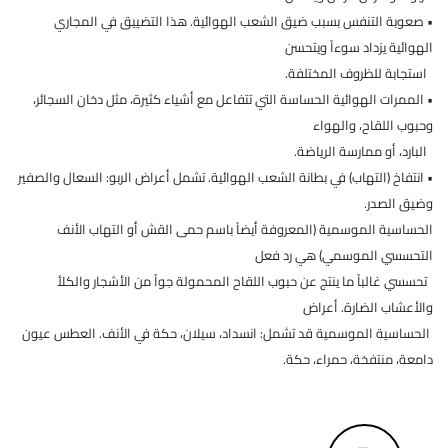
• صعوبة التنفس بسبب ضيق الشعب الهوائية. هذا التضييق في المجاري
الهوائية يزداد سوءاً ويتحسن
استجابة للظروف المختلفة.
• الممرات الهوائية الحساسة التي تتفاعل مع أشياء كثيرة، مثل دخان السجائر،
وحبوب اللقاح، والهواء
البارد، أو ممارسة الرياضة.
• انتفاخ (التهاب) في بطانة الشعب الهوائية. تشمل أعراض الربو: السعال والصفير
وضيق الصدر.
الحساسية الموسمية (المعروفة أيضاً باسم حمى القش أو التهاب الأنف
التحسسي الموسمي) هي رد فعل
تحسسي غالباً ما ينتج عن حبوب اللقاح المحمولة جواً من الأشجار والكلأ
والأعشاب الضارة. أعراض
الحساسية الموسمية قد تشمل: انسداد، سيلان، حكة في الأنف. العطس عيون
دامعة، منتفخة، حمراء، حكة.