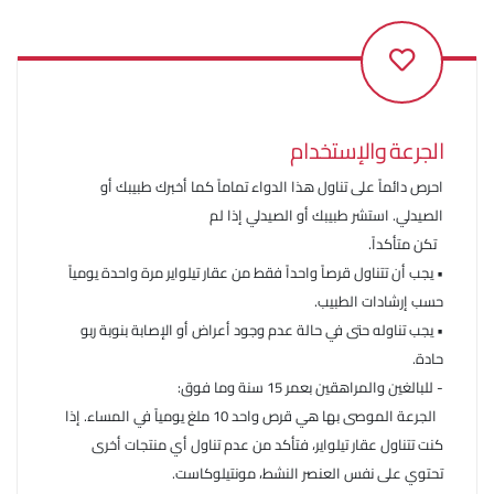
الجرعة والإستخدام
احرص دائماً على تناول هذا الدواء تماماً كما أخبرك طبيبك أو
الصيدلي. استشر طبيبك أو الصيدلي إذا لم
تكن متأكداً.
• يجب أن تتناول قرصاً واحداً فقط من عقار تيلواير مرة واحدة يومياً
حسب إرشادات الطبيب.
• يجب تناوله حتى في حالة عدم وجود أعراض أو الإصابة بنوبة ربو
حادة.
- للبالغين والمراهقين بعمر 15 سنة وما فوق:
الجرعة الموصى بها هي قرص واحد 10 ملغ يومياً في المساء. إذا
كنت تتناول عقار تيلواير، فتأكد من عدم تناول أي منتجات أخرى
تحتوي على نفس العنصر النشط، مونتيلوكاست.