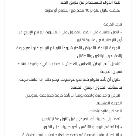
هذا الدواء للاستخدام عن طريق الفم.
يمكنك تناول تيلواير 10 مجم مع الطعام أو بدونه.
فرط الجرعة:
- اتصل بطبيبك على الفور للحصول على المشورة. لم يتم الإبلاغ عن
أي آثار جانبية في غالبية تقارير
الجرعة الزائدة. الأعراض الأكثر شيوعاً التي تم الإبلاغ عنها مع جرعة
زائدة لدى البالغين والأطفال
تشمل آلام البطن ,النعاس ,العطش ,الصداع ,القيء وفرط النشاط.
نسيان الجرعة:
حاول أن تأخذ تيلواير كما هو موصوف. ومع ذلك، إذا فاتتك جرعة،
فاستأنف الجدول الزمني المعتاد
لقرص واحد مرة واحدة يومياً. لا تأخذ جرعة مضاعفة لتعويض
الجرعة المنسية.
المحاذير والإحتياطات:
تحدث إلى طبيبك أو الصيدلي قبل تناول عقار تيلواير.
• إذا تفاقم الربو أو التنفس، أخبر طبيبك على الفور.
• اقراص تيلواير الفموية غير مخصص لعلاج نوبات الربو الحادة. في