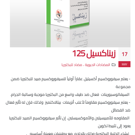
زيناكسيل 125
17
MAY
المضادات الحيوية ، مضاد للبكتيريا
- يعتبر سيفوروكسيم أكسيتيل عقاراً أولياً للسيفوروكسيم مبيد للبكتيريا ضمن
مجموعة
السيفالوسبورينات فعال ضد طيف واسع من البكتيريا موجبة وسالبة الجرام.
- يعتبر سيفوروكسيم مقاوماً لأغلب أنزيمات بيتالاكتميز ولذلك فإن له تأثير فعال
ضد الفصائل
المقاومه للأمبيسيلين والأموكسيسلين. إن تأثير سيفوروكسيم المبيد للبكتيريا
يعود إلى تثبيط تكوين
غشاء الخلية البكتيرية وذلك باتحاده مع بروتينيات معينة أساسيه .