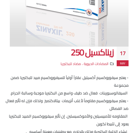
زيناكسيل 250
17
MAY
المضادات الحيوية ، مضاد للبكتيريا
- يعتبر سيفوروكسيم أكسيتيل عقاراً أولياً للسيفوروكسيم مبيد للبكتيريا ضمن
مجموعة
السيفالوسبورينات فعال ضد طيف واسع من البكتيريا موجبة وسالبة الجرام.
- يعتبر سيفوروكسيم مقاوماً لأغلب أنزيمات بيتالاكتميز ولذلك فإن له تأثير فعال
ضد الفصائل
المقاومه للأمبيسيلين والأموكسيسلين. إن تأثير سيفوروكسيم المبيد للبكتيريا
يعود إلى تثبيط تكوين
غشاء الخلية البكتيرية وذلك باتحاده مع بروتينيات معينة أساسيه .