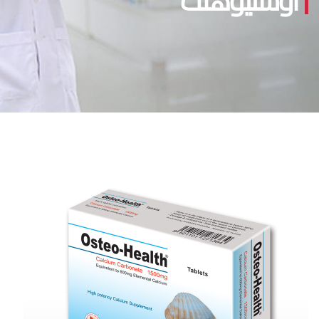
أوستيوهلث